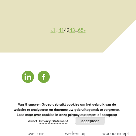
«
1
…
41
42
43
…
65
»
linkedin
facebook
Van Grunsven Groep gebruikt cookies om het gebruik van de
website te analyseren en daarmee uw gebruiksgemak te vergroten.
Lees meer over cookies in onze privacy statement of accepteer
projecten
woningaanbod
nieuws
accepteer
direct.
Privacy Statement
over ons
werken bij
woonconcept