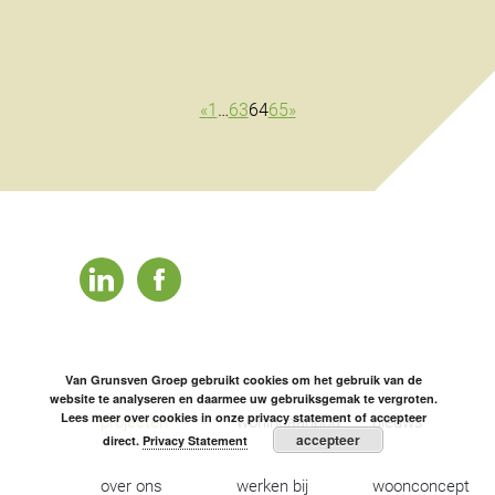
«
1
…
63
64
65
»
linkedin
facebook
Van Grunsven Groep gebruikt cookies om het gebruik van de
website te analyseren en daarmee uw gebruiksgemak te vergroten.
Lees meer over cookies in onze privacy statement of accepteer
projecten
woningaanbod
nieuws
accepteer
direct.
Privacy Statement
over ons
werken bij
woonconcept