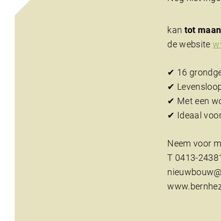
kan
tot maan
de website
w
✔ 16 grondg
✔ Levensloop
✔ Met een w
✔ Ideaal voo
Neem voor me
T 0413-2438
nieuwbouw@b
www.bernhez