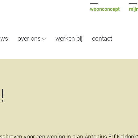
woonconcept
mijn
uws
over ons
werken bij
contact
!
schreven voor een woning in plan Antonius Erf Keldonk? 