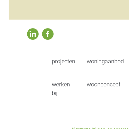
linkedin
facebook
projecten
woningaanbod
werken
woonconcept
bij