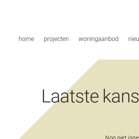
home
projecten
woningaanbod
nie
Laatste kans
Nog niet inge