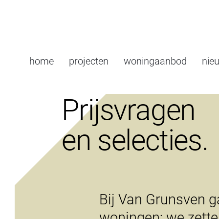
home
projecten
woningaanbod
nie
Prijsvragen
en selecties.
Bij Van Grunsven g
woningen; we zette