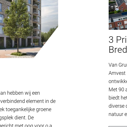
3 Pr
Bred
Van Gru
Amvest g
ontwikke
Met 90 
aan hebben wij een
biedt h
erbindend element in de
diverse 
ek toegankelijke groene
natuur e
gsplek dient. De
ericht met oog voor o.a.