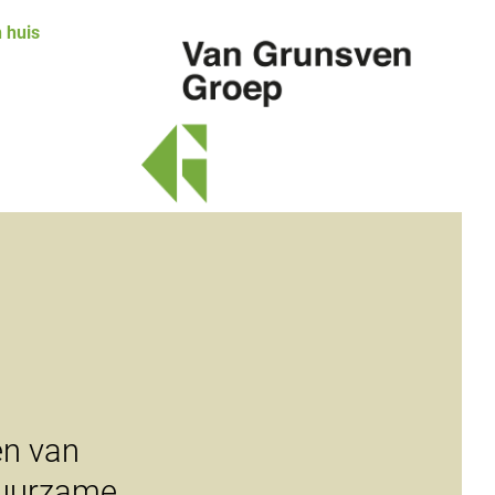
 huis
Van
Grunsven
Groep
en van
duurzame