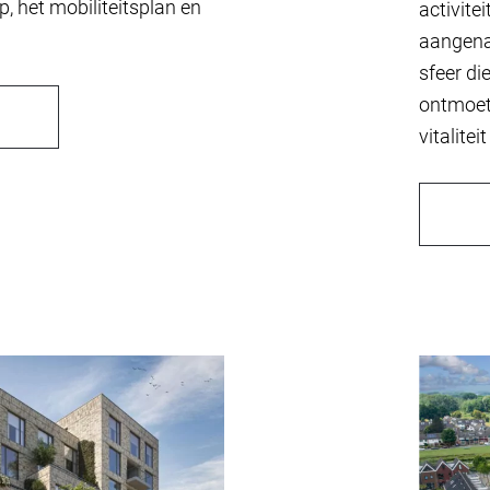
, het mobiliteitsplan en
activite
aangena
sfeer di
ontmoet
vitalite