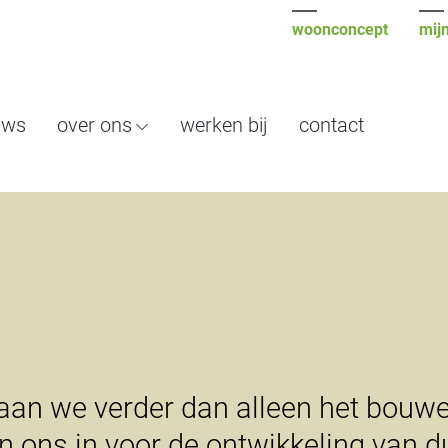
woonconcept
mijn
uws
over ons
werken bij
contact
aan we verder dan alleen het bouw
n ons in voor de ontwikkeling van 