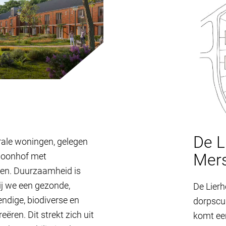
f
De L
rale woningen, gelegen
Mers
woonhof met
ren. Duurzaamheid is
j we een gezonde,
De Lier
endige, biodiverse en
dorpscul
ëren. Dit strekt zich uit
komt ee