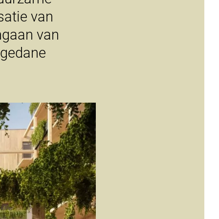
satie van
angaan van
opgedane