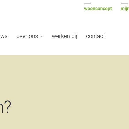
woonconcept
mijn
uws
over ons
werken bij
contact
n?