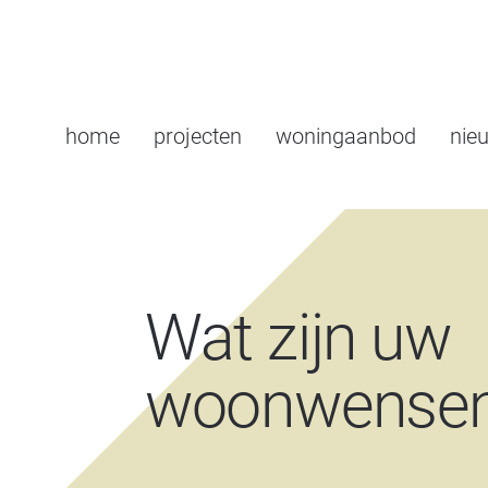
home
projecten
woningaanbod
nie
Wat zijn uw
woonwense