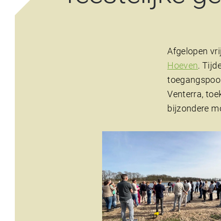
Afgelopen vri
Hoeven
. Tij
toegangspoo
Venterra, to
bijzondere m