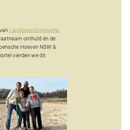
 van
Landgoed Groensche
traatnaam onthuld én de
roensche Hoeven NSW &
rtel vierden we dit