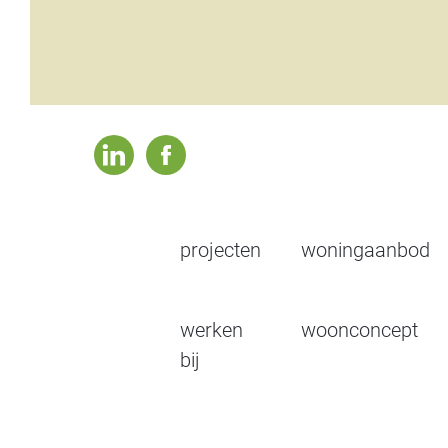
linkedin
facebook
projecten
woningaanbod
werken
woonconcept
bij