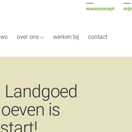
woonconcept
mijn
uws
over ons
werken bij
contact
n Landgoed
oeven is
start!