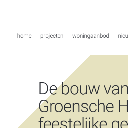
home
projecten
woningaanbod
nie
De bouw va
Groensche H
feestelijke ge