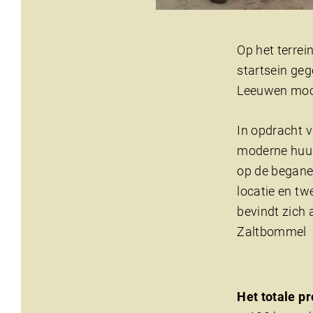
Op het terre
startsein ge
Leeuwen moch
In opdracht v
moderne huura
op de begane
locatie en tw
bevindt zich
Zaltbommel
Het totale pr