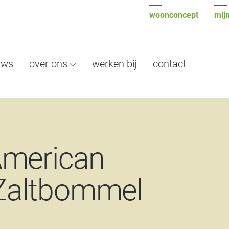
woonconcept
mijn
uws
over ons
werken bij
contact
American
Zaltbommel