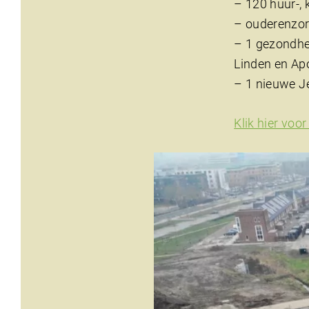
– 120 huur-
– ouderenzor
– 1 gezondhei
Linden en Ap
– 1 nieuwe Je
Klik hier voo