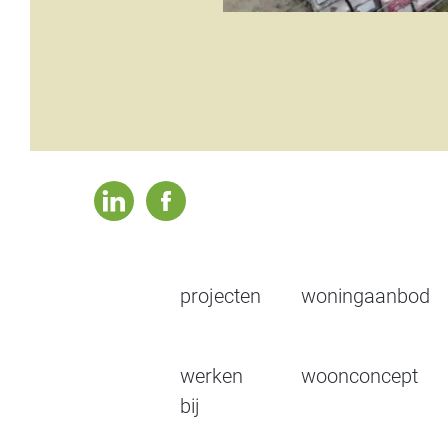
linkedin
facebook
projecten
woningaanbod
werken
woonconcept
bij