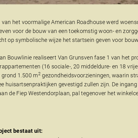
in van het voormalige American Roadhouse werd woensd
geven voor de bouw van een toekomstig woon- en zorgg
t op symbolische wijze het startsein geven voor bouwfa
an Bouwlinie realiseert Van Grunsven fase 1 van het pr
ppartementen (16 sociale-, 20 middeldure- en 18 vrije
2
 grond 1.500 m
gezondheidsvoorzieningen, waarin str
ee huisartsenpraktijken gevestigd zullen zijn. De inga
 aan de Fiep Westendorplaan, pal tegenover het winkelc
oject bestaat uit: