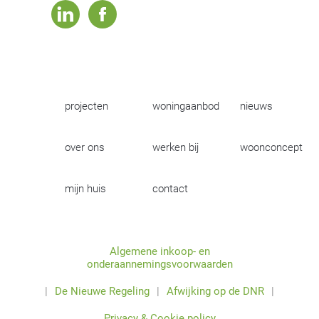
linkedin
facebook
projecten
woningaanbod
nieuws
over ons
werken bij
woonconcept
mijn huis
contact
Algemene inkoop- en
onderaannemingsvoorwaarden
|
De Nieuwe Regeling
|
Afwijking op de DNR
|
Privacy & Cookie policy