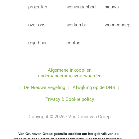
projecten
woningaanbod
nieuws
over ons
werken bij
woonconcept
mijn huis
contact
Algemene inkoop- en
onderaannemingsvoorwaarden
|
De Nieuwe Regeling
|
Afwijking op de DNR
|
Privacy & Cookie policy
Copyright © 2026 · Van Grunsven Groep
Van Grunsven Groep gebruikt cookies om het gebruik van de
website te analyseren en daarmee uw gebruiksgemak te vergroten.