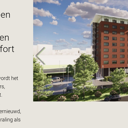
een
ten
fort
wordt het
rs,
.
t
vernieuwd,
aling als