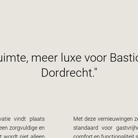
uimte, meer luxe voor Basti
Dordrecht."
atie vindt plaats
Met deze vernieuwingen ze
 een zorgvuldige en
standaard voor gastvrijh
t wordt niet alleen
comfort en functionalitei