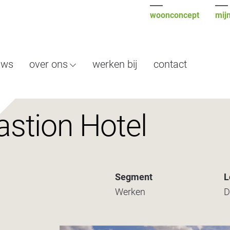
woonconcept
mijn
uws
over ons
werken bij
contact
astion Hotel
Segment
L
Werken
D