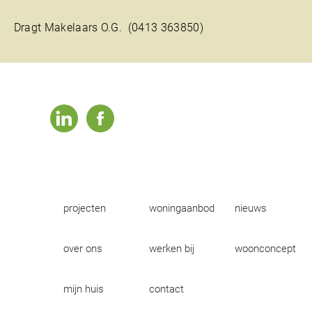
Dragt Makelaars O.G. (0413 363850)
linkedin
facebook
projecten
woningaanbod
nieuws
over ons
werken bij
woonconcept
mijn huis
contact